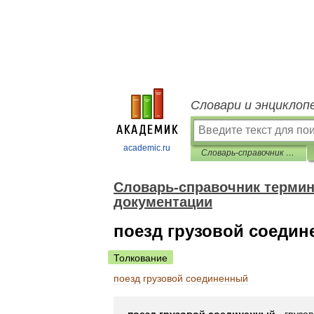
Словари и энциклоп
academic.ru
Словарь-справочник терминов нормативно-технической документации
Словарь-справочник термин
документации
поезд грузовой соеди
Толкование
поезд
грузовой
соединенный