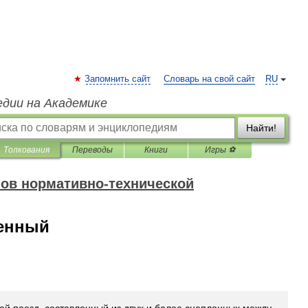
Запомнить сайт
Словарь на свой сайт
RU
едии на Академике
Найти!
Толкования
Переводы
Книги
Игры ⚽
ов нормативно-технической
ненный