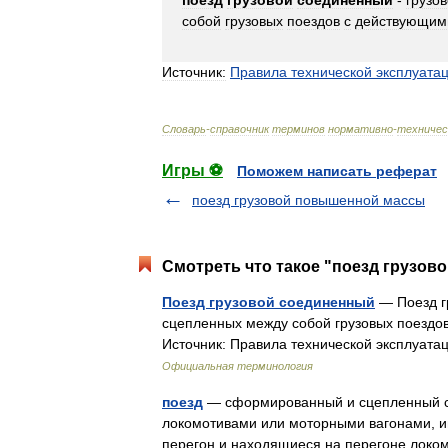
поезд
грузовой
соединенный
-
грузо
собой
грузовых
поездов
с
действующим
Источник:
Правила
технической
эксплуата
Словарь
-
справочник
терминов
нормативно
-
техничес
Игры ⚽
Поможем написать реферат
поезд грузовой повышенной массы
Смотреть что такое "поезд грузов
Поезд грузовой соединенный
— Поезд гр
сцепленных между собой грузовых поездов
Источник: Правила технической эксплуат
Официальная терминология
поезд
— сформированный и сцепленный со
локомотивами или моторными вагонами, и
перегон и находящиеся на перегоне лок