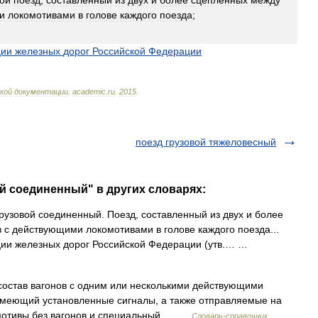
вой
поезд
,
составленный
из
двух
и
более
сцепленных
между
и
локомотивами
в
голове
каждого
поезда
;
ции
железных
дорог
Российской
Федерации
кой
документации
.
academic
.
ru
.
2015
.
поезд грузовой тяжеловесный
ой соединенный" в других словарях:
узовой соединенный. Поезд, составленный из двух и более
 с действующими локомотивами в голове каждого поезда...
ации железных дорог Российской Федерации (утв.… …
став вагонов с одним или несколькими действующими
меющий установленные сигналы, а также отправляемые на
омотивы без вагонов и специальный… …
Словарь-справочник